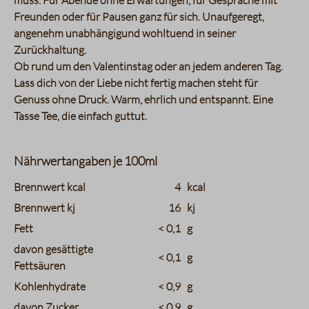
muss. Für Abende ohne Erwartungen, für Gespräche mit
Freunden oder für Pausen ganz für sich. Unaufgeregt,
angenehm unabhängigund wohltuend in seiner
Zurückhaltung.
Ob rund um den Valentinstag oder an jedem anderen Tag.
Lass dich von der Liebe nicht fertig machen steht für
Genuss ohne Druck. Warm, ehrlich und entspannt. Eine
Tasse Tee, die einfach guttut.
Nährwertangaben je 100ml
charts.nutritions.header_name
charts.nutritions.header_value
Brennwert kcal
4
kcal
Brennwert kj
16
kj
Fett
< 0,1
g
davon gesättigte
< 0,1
g
Fettsäuren
Kohlenhydrate
< 0,9
g
davon Zucker
< 0,9
g