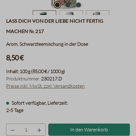
Lass dich von der Liebe nicht fertig
machen № 217
Arom. Schwarzteemischung in der Dose
8,50 €
Inhalt:
100 g
(85,00 € / 1000 g)
Produktnummer:
230217.D
Preise inkl. MwSt. zzgl. Versandkosten
Sofort verfügbar, Lieferzeit:
2-5 Tage
Produkt Anzahl: Gib den gewünsc
In den Warenkorb