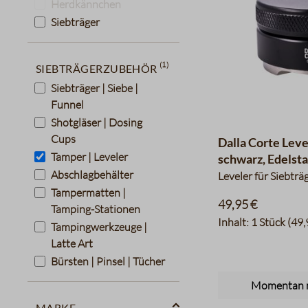
Herdkännchen
Siebträger
(1)
Siebträgerzubehör
Siebträger | Siebe |
Funnel
Shotgläser | Dosing
Cups
Dalla Corte Leve
Tamper | Leveler
schwarz, Edelsta
Abschlagbehälter
Leveler für Siebträ
Tampermatten |
49,95 €
Tamping-Stationen
Inhalt:
1 Stück
(49,
Tampingwerkzeuge |
Latte Art
Bürsten | Pinsel | Tücher
Momentan n
Marke