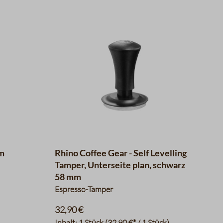
mm
Rhino Coffee Gear - Self Levelling
Tamper, Unterseite plan, schwarz
58 mm
Espresso-Tamper
32,90 €
Inhalt:
1 Stück
(32,90 €* / 1 Stück)