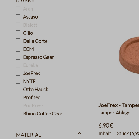
Aram
Ascaso
Bialetti
Cilio
Dalla Corte
ECM
Espresso Gear
Eureka
JoeFrex
NYTE
Otto Hauck
Profitec
JoeFrex - Tampe
PuqPress
Tamper-Ablage
Rhino Coffee Gear
6,90 €
Material
Inhalt:
1 Stück
(6,9