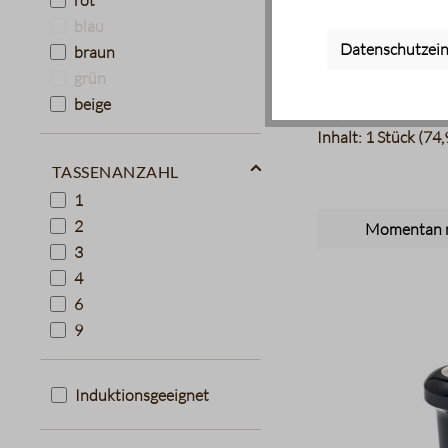
rot
Ascaso - Tamper
blau
mm
Datenschutzein
braun
Espresso-Tamper
grün
beige
74,95 €
Inhalt:
1 Stück
(74,
Tassenanzahl
1
2
Momentan n
3
4
6
9
Induktionsgeeignet