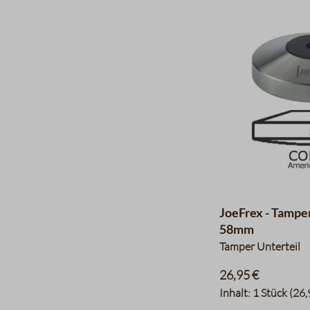
JoeFrex - Tampe
58mm
Tamper Unterteil
26,95 €
Inhalt:
1 Stück
(26,