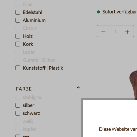
Glas
Sofort verfügbar,
Edelstahl
Aluminium
Chrom
product.quantityLa
Holz
Kork
Leder
Gummi | Silikon
Kunststoff | Plastik
Farbe
stahlgrau
silber
schwarz
weiß
Diese Website ver
kupfer