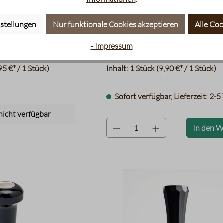
 Walnussholz 58
JoeFrex - Tamping-Matte aus
mit Kante
stellungen
Nur funktionale Cookies akzeptieren
Alle Coo
Tamper-Matte
- Impressum
9,90 €
95 €* / 1 Stück)
Inhalt:
1 Stück
(9,90 €* / 1 Stück)
Sofort verfügbar, Lieferzeit: 2-5
icht verfügbar
product.quantityLabel
In den 