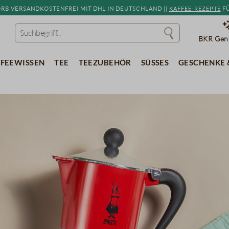
b versandkostenfrei mit DHL in Deutschland ||
Kaffee-Rezepte
fü
BKR Genu
feewissen
Tee
Teezubehör
Süßes
Geschenke 