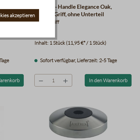
 Kork
JoeFrex - Handle Elegance Oak,
Tamper Griff, ohne Unterteil
kies akzeptieren
Tampergriff
11,95 €
Inhalt:
1 Stück
(11,95 €* / 1 Stück)
 Tage
Sofort verfügbar, Lieferzeit: 2-5 Tage
product.quantityLabel
Warenkorb
In den Warenkorb