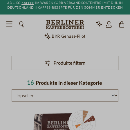
Ab 1 kg
Kaffee
im Warenkorb versandkostenfrei mit DHL in
alt springen
Deutschland ||
Kaffee-Rezepte
für den Sommer entdecken
BKR Genuss-Pilot
Produkte filtern
16
Produkte in dieser Kategorie