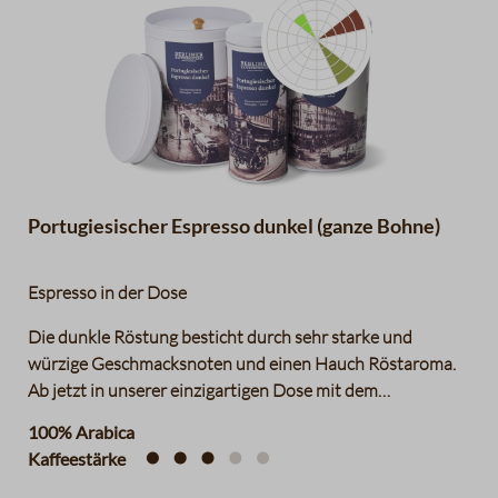
Limonen, Heidelbeeren, Bergamotte und Orangen - und
der Gaumen freut sich zusätzlich über Aromen von Zimt
über Lakrize bis hin zu Schokolade.
Ananas
schwarzer Pfeffer, Gewürznelk
Zartbitterschokolade
Datentabelle für das Diagramm
Portugiesischer Espresso dunkel (ganze Bohne)
Espresso in der Dose
Die dunkle Röstung besticht durch sehr starke und
würzige Geschmacksnoten und einen Hauch Röstaroma.
Ab jetzt in unserer einzigartigen Dose mit dem
Doppeldeckel erhältlich. Für mehr Genuss und
100% Arabica
Vergnügen! Die Dose ist ca. 14,3 cm im Durchmesser und
Kaffeestärke
18,6 cm hoch.