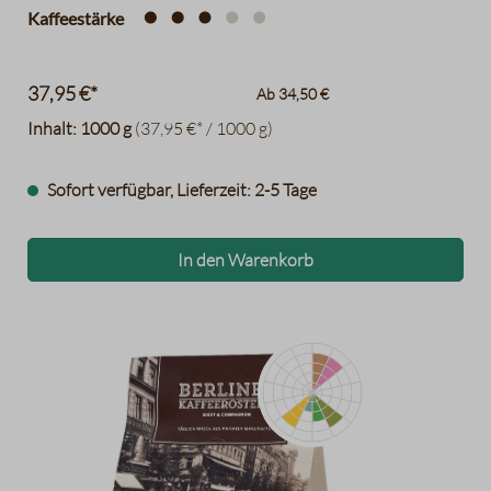
werden diese vorsichtig herausgearbeitet - es entsteht ein
Kaffeestärke
zartfruchtiger, lebendiger Espresso.
37,95 €*
Ab
34,50 €
Inhalt:
1000 g
(37,95 €* / 1000 g)
Sofort verfügbar, Lieferzeit: 2-5 Tage
In den Warenkorb
rote Pampelmuse, Bergamotte
Hagebuttentee
Thymian
würzig, Gewürzpaprika
Sahne
Marzipan, Walnüsse
Datentabelle für das Diagramm