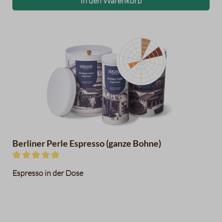
In den Warenkorb
Pflaumen
Zartbitterschokolade
Haselnüsse
Datentabelle für das Diagramm
Berliner Perle Espresso (ganze Bohne)
Durchschnittliche Bewertung von 5 von 5 Sternen
Espresso in der Dose