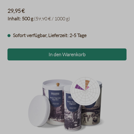
29,95 €
Inhalt:
500 g
(59,90 € / 1000 g)
Sofort verfügbar, Lieferzeit: 2-5 Tage
In den Warenkorb
Himbeeren
Cola
Haselnüsse
Datentabelle für das Diagramm