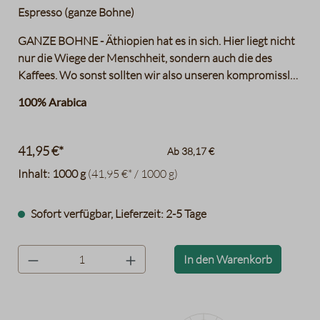
Espresso (ganze Bohne)
GANZE BOHNE - Äthiopien hat es in sich. Hier liegt nicht
nur die Wiege der Menschheit, sondern auch die des
Kaffees. Wo sonst sollten wir also unseren kompromisslos
ursprünglichen Regenwaldkaffee einkaufen? Am Anfang
100% Arabica
seiner Entstehungsgeschichte stehen unsere
fachkundigen Kaffeebauern. Ohne diese wären wir
aufgeschmissen! Sie wissen was ihre Bohnen brauchen
41,95 €*
Ab
38,17 €
und bekommen deshalb für ihren Kaffe auch beste Preise,
Inhalt:
1000 g
(41,95 €* / 1000 g)
die stets weit über dem Durchschnitt liegen. Nach einer
langen Reise in dunklen Containern erblickt die wertvolle
Ladung erst wieder in unserer Rösterei im Herzen Berlins
Sofort verfügbar, Lieferzeit: 2-5 Tage
das Licht der Welt. Unser Röstmeister ist natürlich ein
ausgewiesener Experte seines Fachs und gibt den Bohnen
product.quantityLabel
In den Warenkorb
alles, was sie brauchen: Zeit, niedrige Temperaturen und
eine traditionelle Rösttrommel. Und wenn dann alles gut
geht, dampft unser Regenwaldkaffee irgendwann auch in
Ihrer Tasse. Entdecken Sie Fruchtaromen von Mandarinen,