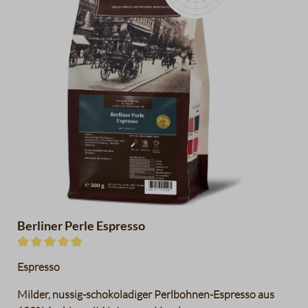
Pflaumen
Zartbitterschokolade
Haselnüsse
Datentabelle für das Diagramm
Berliner Perle Espresso
Durchschnittliche Bewertung von 4.9 von 5 Sternen
Espresso
Milder, nussig-schokoladiger Perlbohnen-Espresso aus