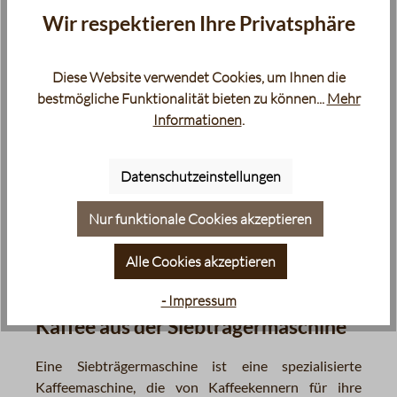
entstehende Dampfdruck das heiße Wasser durch
Wir respektieren Ihre Privatsphäre
den mit Kaffeepulver gefüllten Filter nach oben
drückt. Dort kondensiert der Dampf und der frisch
Diese Website verwendet Cookies, um Ihnen die
gebrühte Kaffee sammelt sich im oberen Teil der
bestmögliche Funktionalität bieten zu können...
Mehr
Kanne.
Informationen
.
Maschinelle Kaffeezubereitung
Datenschutzeinstellungen
Für eine automatisierte, maschinelle Zubereitung gibt
es ebenfalls
verschiedene Varianten
. Die
Nur funktionale Cookies akzeptieren
Siebträgermaschine für die Zubereitung von
Espresso, die Filterkaffeemaschine für die
Alle Cookies akzeptieren
Zubereitung von Filterkaffee und den Kaffee-
- Impressum
Vollautomaten der sowohl als auch zubereiten kann.
Kaffee aus der Siebträgermaschine
Eine Siebträgermaschine ist eine spezialisierte
Kaffeemaschine, die von Kaffeekennern für ihre