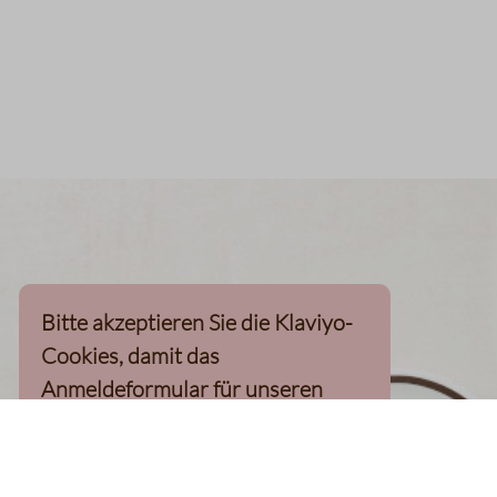
Bitte akzeptieren Sie die Klaviyo-
Cookies, damit das
Anmeldeformular für unseren
Newsletter, inkl. 10%-
Willkommensgutschein, geladen
werden kann