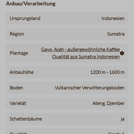
Anbau/Verarbeitung
Ursprungsland
Indonesien
Region
Sumatra
Gayo, Aceh - außergewöhnliche Kaffee
Plantage
Qualität aus Sumatra Indonesien
von
bis
Anbauhöhe
1200 m -
1600 m
Boden
Vulkanischer Verwitterungsboden
Varietät
Ateng, Djember
Schattenbäume
ja