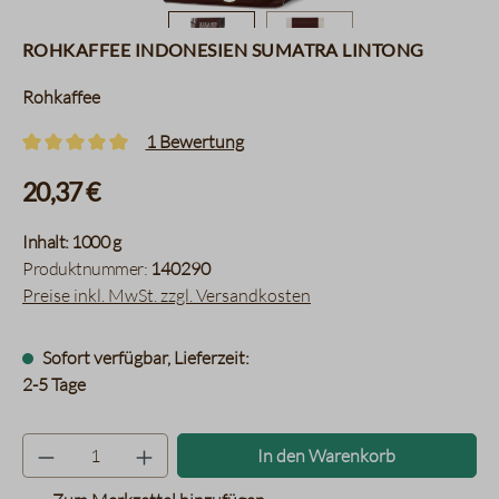
Rohkaffee Indonesien Sumatra Lintong
Rohkaffee
1 Bewertung
Durchschnittliche Bewertung von 5 von 5 Sternen
20,37 €
Inhalt:
1000 g
Produktnummer:
140290
Preise inkl. MwSt. zzgl. Versandkosten
Sofort verfügbar, Lieferzeit:
2-5 Tage
Produkt Anzahl: Gib den gewünsc
In den Warenkorb