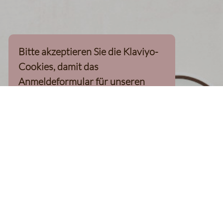
Bitte akzeptieren Sie die Klaviyo-
Cookies, damit das
Anmeldeformular für unseren
Newsletter, inkl. 10%-
Willkommensgutschein, geladen
werden kann
Klaviyo-Cookies akzeptieren
homepage
Kaffee Finder