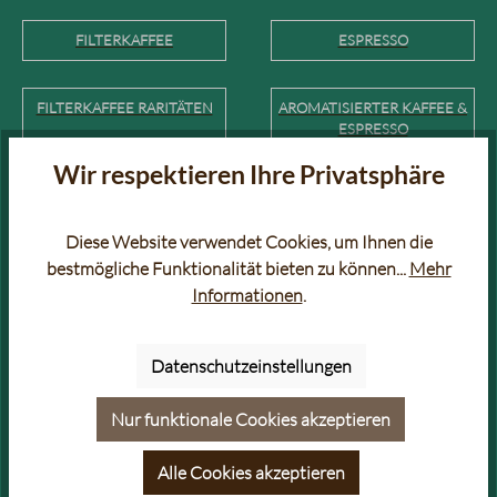
FILTERKAFFEE
ESPRESSO
FILTERKAFFEE RARITÄTEN
AROMATISIERTER KAFFEE &
ESPRESSO
Wir respektieren Ihre Privatsphäre
SÄUREARMER KAFFEE &
BIO KAFFEE & ESPRESSO
ESPRESSO
Diese Website verwendet Cookies, um Ihnen die
bestmögliche Funktionalität bieten zu können...
Mehr
VOLLAUTOMATEN KAFFEE &
GOLDPRÄMIERTER KAFFEE &
Informationen
.
ESPRESSO
ESPRESSO
Datenschutzeinstellungen
ENTKOFFEINIERTER KAFFEE
KAFFEE FÜR COLD BREW
& ESPRESSO (DECAF & LOW
CAF)
Nur funktionale Cookies akzeptieren
Alle Cookies akzeptieren
CAFÉ CRÈME
KAFFEE IN DER DOSE