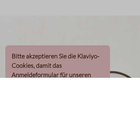
Bitte akzeptieren Sie die Klaviyo-
Cookies, damit das
Anmeldeformular für unseren
Newsletter, inkl. 10%-
Willkommensgutschein, geladen
werden kann
Klaviyo-Cookies akzeptieren