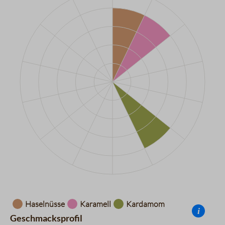
Datentabelle für das Diagramm: Aromarad
Haselnüsse
Karamell
Kardamom
i
Geschmacksprofil