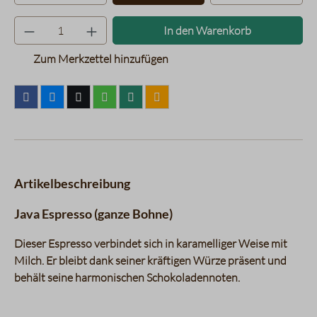
Produkt Anzahl: Gib den gewünsc
In den Warenkorb
Zum Merkzettel hinzufügen
Artikelbeschreibung
Java Espresso (ganze Bohne)
Dieser Espresso verbindet sich in karamelliger Weise mit
Milch. Er bleibt dank seiner kräftigen Würze präsent und
behält seine harmonischen Schokoladennoten.