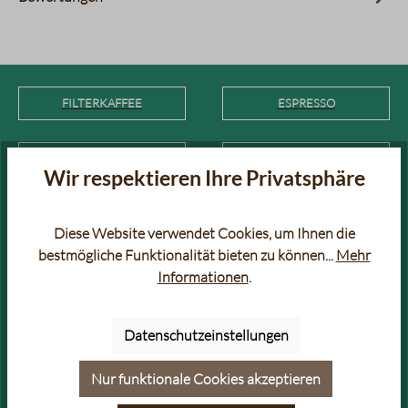
FILTERKAFFEE
ESPRESSO
FILTERKAFFEE RARITÄTEN
AROMATISIERTER KAFFEE &
Wir respektieren Ihre Privatsphäre
ESPRESSO
Diese Website verwendet Cookies, um Ihnen die
SÄUREARMER KAFFEE &
BIO KAFFEE & ESPRESSO
ESPRESSO
bestmögliche Funktionalität bieten zu können...
Mehr
Informationen
.
VOLLAUTOMATEN KAFFEE &
GOLDPRÄMIERTER KAFFEE &
ESPRESSO
ESPRESSO
Datenschutzeinstellungen
Nur funktionale Cookies akzeptieren
ENTKOFFEINIERTER KAFFEE
KAFFEE FÜR COLD BREW
& ESPRESSO (DECAF & LOW