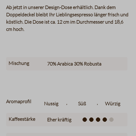
Ab jetzt in unserer Design-Dose erhältlich. Dank dem
Doppeldeckel bleibt Ihr Lieblingsespresso länger frisch und
köstlich. Die Dose ist ca. 12 cm im Durchmesser und 18,6
cm hoch.
Mischung
70%
Arabica
30%
Robusta
Aromaprofil
,
,
Nussig
Süß
Würzig
Kaffeestärke
Eher kräftig