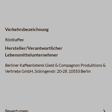
Datentabelle für das Diagramm: Geschmacksprofil
Aroma
4 / 5
Komplexität
3 / 5
Körper
4 / 5
Nachgeschmack
3 / 5
Verkehrsbezeichnung
Fruchtigkeit
1 / 5
Balance
5 / 5
Röstkaffee
Süße
3 / 5
Hersteller/Verantwortlicher
Bouquet
3 / 5
Lebensmittelunternehmer
Berliner Kaffeerösterei Giest & Compagnon Produktions &
Vertriebs GmbH, Sickingenstr. 20-28, 10553 Berlin
Bewertungen