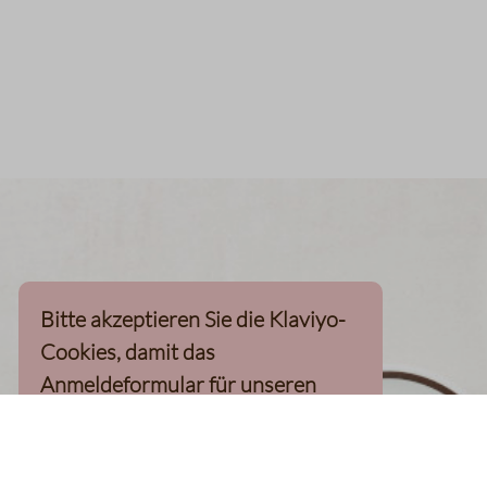
Bitte akzeptieren Sie die Klaviyo-
Cookies, damit das
Anmeldeformular für unseren
Newsletter, inkl. 10%-
Willkommensgutschein, geladen
werden kann