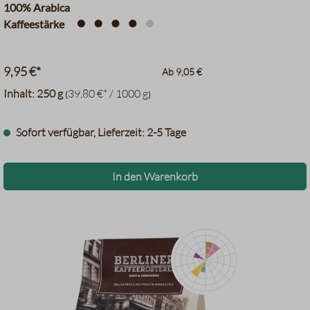
100% Arabica
ermöglicht. Im kühleren Klima des Hochlandes reifen die
Kaffeestärke
Kaffeebohnen langsam heran. Es entsteht ein komplexer,
angenehm lebendiger Kaffee mit feinen Aromen nach
Macadamianüssen und Kakao, mild und gut ausbalanciert im
9,95 €*
Ab
9,05 €
Abgang.
Inhalt:
250 g
39,80 €* / 1000 g
(
)
Sofort verfügbar, Lieferzeit: 2-5 Tage
In den Warenkorb