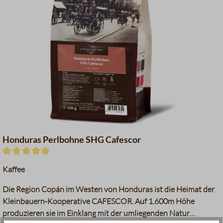
Stachelbeeren
Limette
Grüner Tee
Melasse
Walnüsse
Datentabelle für das Diagram
Honduras Perlbohne SHG Cafescor
Durchschnittliche Bewertung von 5 von 5 Sternen
Kaffee
Die Region Copán im Westen von Honduras ist die Heimat der
Kleinbauern-Kooperative CAFESCOR. Auf 1.600m Höhe
produzieren sie im Einklang mit der umliegenden Natur