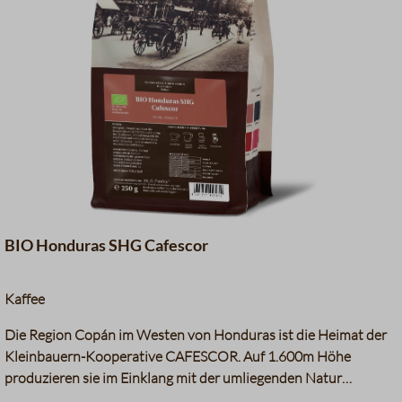
grüne Trauben
–
Vollmilchschokolade, Kakao
Nougat
Datentabelle für das Diagram
BIO Honduras SHG Cafescor
Kaffee
Die Region Copán im Westen von Honduras ist die Heimat der
Kleinbauern-Kooperative CAFESCOR. Auf 1.600m Höhe
produzieren sie im Einklang mit der umliegenden Natur
hochwertigen Bio-Kaffee, der den Familien ein besseres Leben