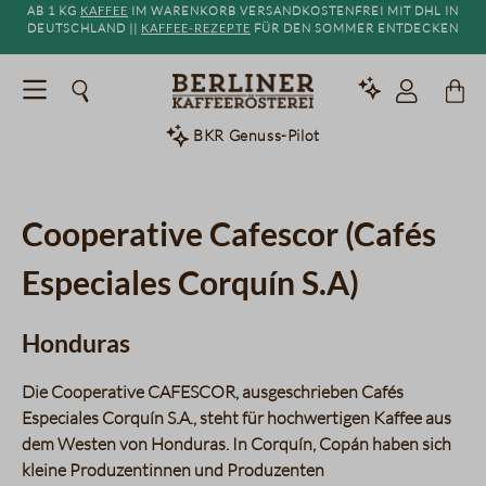
Ab 1 kg
Kaffee
im Warenkorb versandkostenfrei mit DHL in
alt springen
Deutschland ||
Kaffee-Rezepte
für den Sommer entdecken
BKR Genuss-Pilot
Cooperative Cafescor (Cafés
Especiales Corquín S.A)
Honduras
Die Cooperative CAFESCOR, ausgeschrieben
Cafés
Especiales Corquín S.A.
, steht für hochwertigen Kaffee aus
dem Westen von Honduras. In
Corquín, Copán
haben sich
kleine Produzentinnen und Produzenten