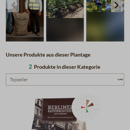
charts.imageSlider.prevLabel
chart
Unsere Produkte aus dieser Plantage
2
Produkte in dieser Kategorie