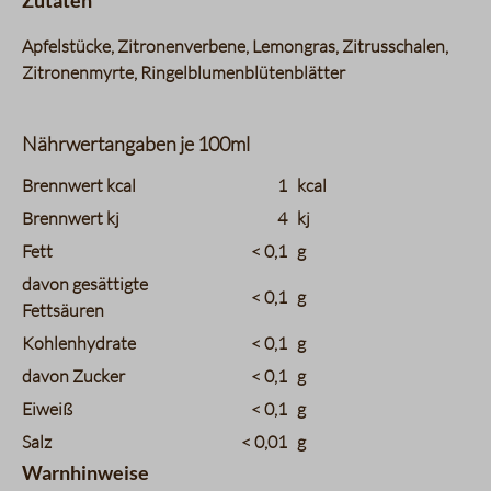
Zutaten
Apfelstücke, Zitronenverbene, Lemongras, Zitrusschalen,
Zitronenmyrte, Ringelblumenblütenblätter
Nährwertangaben je 100ml
charts.nutritions.header_name
charts.nutritions.header_value
Brennwert kcal
1
kcal
Brennwert kj
4
kj
Fett
< 0,1
g
davon gesättigte
< 0,1
g
Fettsäuren
Kohlenhydrate
< 0,1
g
davon Zucker
< 0,1
g
Eiweiß
< 0,1
g
Salz
< 0,01
g
Warnhinweise