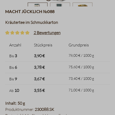
Macht jücklich №088
Kräutertee im Schmuckkarton
2 Bewertungen
Durchschnittliche Bewertung von 5 von 5 Sternen
Anzahl
Stückpreis
Grundpreis
3
3,90 €
78,00 € / 1000 g
Bis
6
3,78 €
75,60 € / 1000 g
Bis
9
3,67 €
73,40 € / 1000 g
Bis
10
3,55 €
71,00 € / 1000 g
Ab
Inhalt: 50 g
Produktnummer:
230088.SK