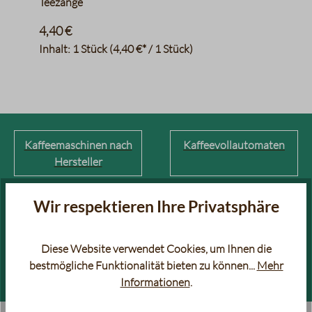
Teezange
4,40 €
Inhalt:
1 Stück
(4,40 €* / 1 Stück)
Kaffeemaschinen nach
Kaffeevollautomaten
Hersteller
Wir respektieren Ihre Privatsphäre
Siebträger
Filterkaffeemaschinen
Diese Website verwendet Cookies, um Ihnen die
Welche Moccamaster
Kaffeemaschinen-Guide
bestmögliche Funktionalität bieten zu können...
Mehr
passt zu mir?
Informationen
.