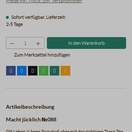
Preise inkl. MwSt. zzgl. Versandkosten
Sofort verfügbar, Lieferzeit:
2-5 Tage
Produkt Anzahl: Gib den gewünsc
In den Warenkorb
Zum Merkzettel hinzufügen
Artikelbeschreibung
Macht jücklich №088
Dit Leben is keen Ponyhof, aber mit der richtigen Tasse Tee