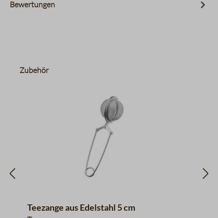
Bewertungen
Produktgalerie überspringen
Zubehör
Teezange aus Edelstahl 5 cm