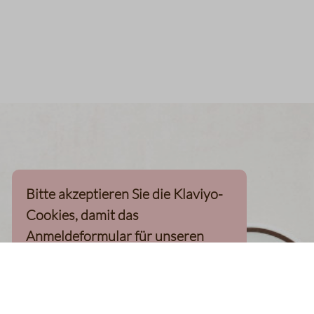
Bitte akzeptieren Sie die Klaviyo-
Cookies, damit das
Anmeldeformular für unseren
Newsletter, inkl. 10%-
Willkommensgutschein, geladen
werden kann