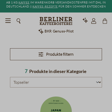
Ab 1 kg
Kaffee
im Warenkorb versandkostenfrei mit DHL in
alt springen
Deutschland ||
Kaffee-Rezepte
für den Sommer entdecken
BKR Genuss-Pilot
Produkte filtern
7
Produkte in dieser Kategorie