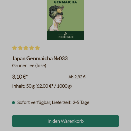
Durchschnittliche Bewertung von 5 von 5 Sternen
Japan Genmaicha №033
Grüner Tee (lose)
3,10 €*
Ab
2,82 €
Inhalt:
50 g
62,00 €* / 1000 g
(
)
Sofort verfügbar, Lieferzeit: 2-5 Tage
In den Warenkorb