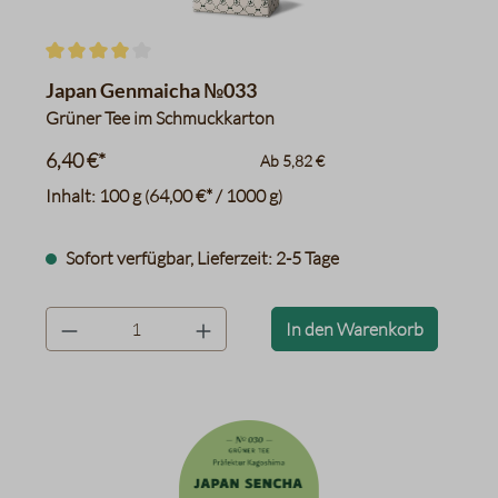
Durchschnittliche Bewertung von 4 von 5 Sternen
Japan Genmaicha №033
Grüner Tee im Schmuckkarton
6,40 €*
Ab
5,82 €
Inhalt:
100 g
64,00 €* / 1000 g
(
)
Sofort verfügbar, Lieferzeit: 2-5 Tage
product.quantityLabel
In den Warenkorb