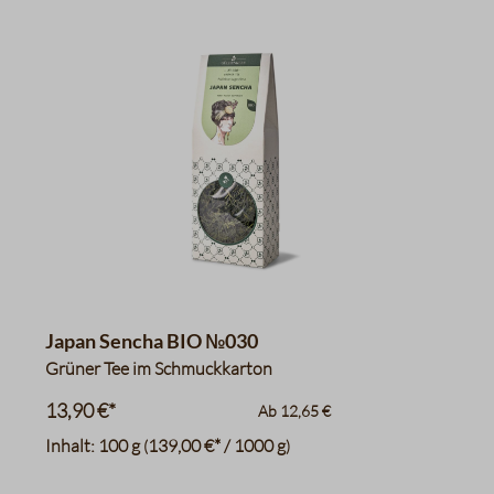
Japan Sencha BIO №030
Grüner Tee im Schmuckkarton
13,90 €*
Ab
12,65 €
Inhalt:
100 g
139,00 €* / 1000 g
(
)