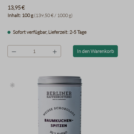
Chocolaterie der Berliner Kaffeerösterei mit bester
13,95 €
Edelvollmilchschokolade überzogen. Und weil wir meinen,
Inhalt:
100 g
(139,50 € / 1000 g)
dass Gutes gut verpackt werden sollte, kommen die 100 g
Baumkuchenspitzen in einer stabilen Dose. Na gut,
Sofort verfügbar, Lieferzeit: 2-5 Tage
manchmal sollte man auch einfach Fünfe gerade sein
lassen und noch einmal zugreifen. Wenn Sie das Vollmilch-
Baumkuchenkonfekt einmal probiert haben, dann wissen
product.quantityLabel
In den Warenkorb
Sie genau, was gemeint ist.