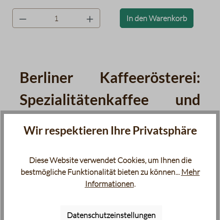
eigenen sind. Na gut, manchmal sollte man auch einfach
Fünfe gerade sein lassen und noch einmal zugreifen. Wenn
product.quantityLabel
In den Warenkorb
Sie das Zartbitter-Baumkuchenkonfekt einmal probiert
haben, dann wissen Sie genau, was gemeint ist.
Berliner Kaffeerösterei:
Spezialitätenkaffee und
handgemachte
Wir respektieren Ihre Privatsphäre
Köstlichkeiten aus der
Diese Website verwendet Cookies, um Ihnen die
Hauptstadt
bestmögliche Funktionalität bieten zu können...
Mehr
Informationen
.
Die Berliner Kaffeerösterei pflegt seit 1999 das
Handwerk des Kaffeeröstens und steht für
Datenschutzeinstellungen