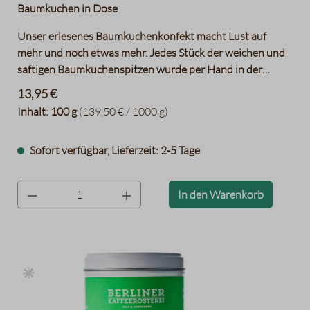
Baumkuchen in Dose
Unser erlesenes Baumkuchenkonfekt macht Lust auf
mehr und noch etwas mehr. Jedes Stück der weichen und
saftigen Baumkuchenspitzen wurde per Hand in der
Chocolaterie der Berliner Kaffeerösterei mit bester
13,95 €
Edelbitterschokolade überzogen. Und weil wir meinen,
Inhalt:
100 g
(139,50 € / 1000 g)
dass Gutes gut verpackt werden sollte, kommen die 100 g
Baumkuchenspitzen in einer stabilen Dose. Das hindert
Sofort verfügbar, Lieferzeit: 2-5 Tage
Naschfinger am spontanen zugreifen, auch wenn es oft die
eigenen sind. Na gut, manchmal sollte man auch einfach
Fünfe gerade sein lassen und noch einmal zugreifen. Wenn
product.quantityLabel
In den Warenkorb
Sie das Zartbitter-Baumkuchenkonfekt einmal probiert
haben, dann wissen Sie genau, was gemeint ist.