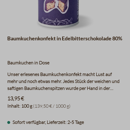
Baumkuchenkonfekt in Edelbitterschokolade 80%
Baumkuchen in Dose
Unser erlesenes Baumkuchenkonfekt macht Lust auf
mehr und noch etwas mehr. Jedes Stück der weichen und
saftigen Baumkuchenspitzen wurde per Hand in der
Chocolaterie der Berliner Kaffeerösterei mit bester
13,95 €
Edelbitterschokolade überzogen. Und weil wir meinen,
Inhalt:
100 g
(139,50 € / 1000 g)
dass Gutes gut verpackt werden sollte, kommen die 100 g
Baumkuchenspitzen in einer stabilen Dose. Das hindert
Sofort verfügbar, Lieferzeit: 2-5 Tage
Naschfinger am spontanen zugreifen, auch wenn es oft die