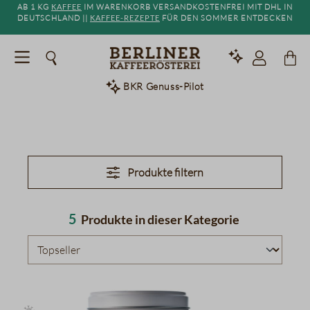
Ab 1 kg
Kaffee
im Warenkorb versandkostenfrei mit DHL in
alt springen
Deutschland ||
Kaffee-Rezepte
für den Sommer entdecken
BKR Genuss-Pilot
Pralinen | Tartufi
Produkte filtern
5
Produkte in dieser Kategorie