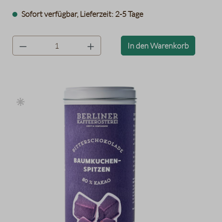
Baumkuchenspitzen in einer stabilen Dose. Das hindert
Sofort verfügbar, Lieferzeit: 2-5 Tage
Naschfinger am spontanen zugreifen, auch wenn es oft die
eigenen sind. Na gut, manchmal sollte man auch einfach
Fünfe gerade sein lassen und noch einmal zugreifen. Wenn
product.quantityLabel
In den Warenkorb
Sie das weiße Baumkuchenkonfekt einmal probiert haben,
dann wissen Sie genau, was gemeint ist.