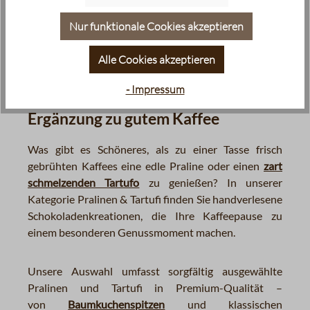
erstklassige Produkte „Made in Berlin“. Wir
verbinden
Direct Trade
, traditionelle Kaffeeröstkunst
Nur funktionale Cookies akzeptieren
mit höchster Qualität ausgewählter Kaffeebohnen
und Nachhaltigkeit.
Alle Cookies akzeptieren
- Impressum
Pralinen & Tartufi – Die perfekte
Ergänzung zu gutem Kaffee
Was gibt es Schöneres, als zu einer Tasse frisch
gebrühten Kaffees eine edle Praline oder einen
zart
schmelzenden Tartufo
zu genießen? In unserer
Kategorie Pralinen & Tartufi finden Sie handverlesene
Schokoladenkreationen, die Ihre Kaffeepause zu
einem besonderen Genussmoment machen.
Unsere Auswahl umfasst sorgfältig ausgewählte
Pralinen und Tartufi in Premium-Qualität –
von
Baumkuchenspitzen
und klassischen