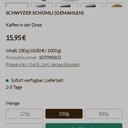
Schwyzer Schümli (gemahlen)
Kaffee in der Dose
15,95 €
Inhalt:
250 g
(63,80 € / 1000 g)
Produktnummer:
1070903.D
Preise inkl. MwSt. zzgl. Versandkosten
Sofort verfügbar, Lieferzeit:
2-5 Tage
auswählen
Menge
125g
250g
500g
Produkt Anzahl: Gib den gewünsc