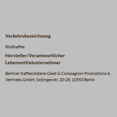
Kategorie
Intensität
Datentabelle für das Diagramm: Geschmacksprofil
Aroma
4 / 5
Komplexität
3 / 5
Körper
5 / 5
Nachgeschmack
3 / 5
Verkehrsbezeichnung
Fruchtigkeit
1 / 5
Balance
4 / 5
Röstkaffee
Süße
2 / 5
Hersteller/Verantwortlicher
Bouquet
4 / 5
Lebensmittelunternehmer
Berliner Kaffeerösterei Giest & Compagnon Produktions &
Vertriebs GmbH, Sickingenstr. 20-28, 10553 Berlin