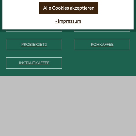
& ESPRESSO (DECAF & LOW
Alle Cookies akzeptieren
CAF)
- Impressum
CAFÉ CRÈME
KAFFEE IN DER DOSE
PROBIERSETS
ROHKAFFEE
INSTANTKAFFEE