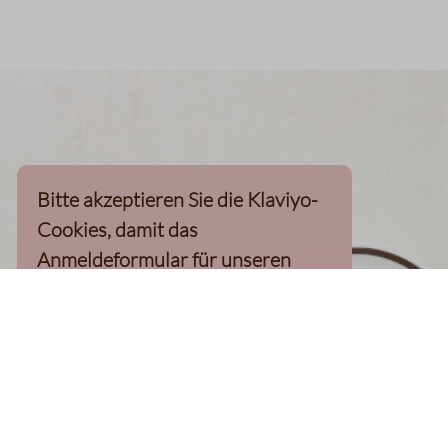
Bitte akzeptieren Sie die Klaviyo-
Cookies, damit das
Anmeldeformular für unseren
Newsletter, inkl. 10%-
Willkommensgutschein, geladen
werden kann
Klaviyo-Cookies akzeptieren