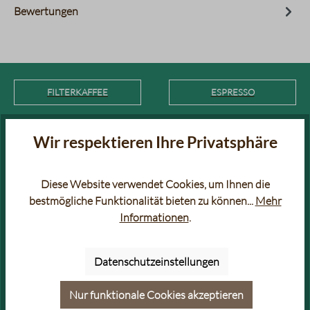
Bewertungen
FILTERKAFFEE
ESPRESSO
FILTERKAFFEE RARITÄTEN
AROMATISIERTER KAFFEE &
Wir respektieren Ihre Privatsphäre
ESPRESSO
Diese Website verwendet Cookies, um Ihnen die
SÄUREARMER KAFFEE &
BIO KAFFEE & ESPRESSO
bestmögliche Funktionalität bieten zu können...
Mehr
ESPRESSO
Informationen
.
VOLLAUTOMATEN KAFFEE &
GOLDPRÄMIERTER KAFFEE &
ESPRESSO
ESPRESSO
Datenschutzeinstellungen
Nur funktionale Cookies akzeptieren
ENTKOFFEINIERTER KAFFEE
KAFFEE FÜR COLD BREW